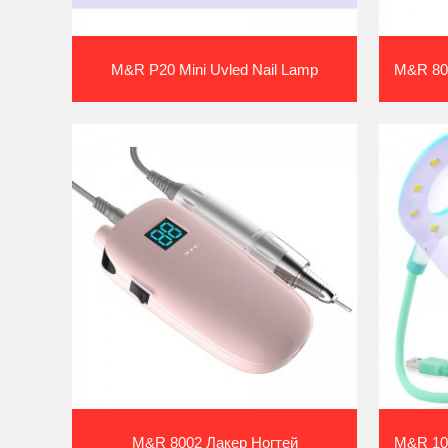
M&R 601PRO 72W Беспроводная Светодио...
M&r P20 Mini Uvled Nail Lamp
M&r 8002 Лакер Ногтей