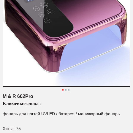
М & R 602Pro
Ключевые слова :
фонарь для ногтей UVLED
/
батарея
/
маникюрный фонарь
Хиты :
75